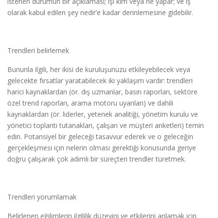
istenen durumun bir açıklaması; işi kim veya ne yapar; ve iş
olarak kabul edilen şey nedir’e kadar derinlemesine gidebilir.
Trendleri belirlemek
Bununla ilgili, her ikisi de kuruluşunuzu etkileyebilecek veya
gelecekte fırsatlar yaratabilecek iki yaklaşım vardır: trendleri
harici kaynaklardan (ör. dış uzmanlar, basın raporları, sektöre
özel trend raporları, arama motoru uyarıları) ve dahili
kaynaklardan (ör. liderler, yetenek analitiği, yönetim kurulu ve
yönetici toplantı tutanakları, çalışan ve müşteri anketleri) temin
edin. Potansiyel bir geleceği tasavvur ederek ve o geleceğin
gerçekleşmesi için nelerin olması gerektiği konusunda geriye
doğru çalışarak çok adımlı bir süreçten trendler türetmek.
Trendleri yorumlamak
Belirlenen eğilimlerin ilgililik düzeyini ve etkilerini anlamak için