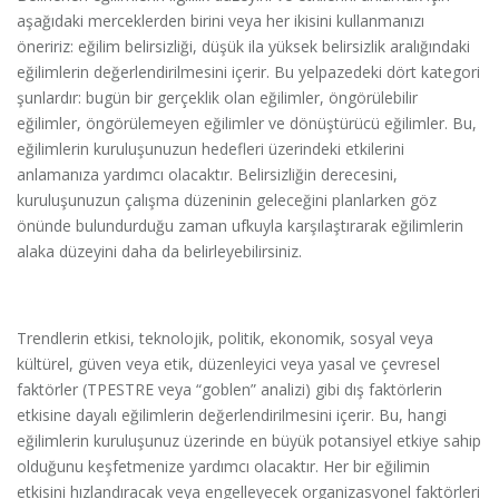
aşağıdaki merceklerden birini veya her ikisini kullanmanızı
öneririz: eğilim belirsizliği, düşük ila yüksek belirsizlik aralığındaki
eğilimlerin değerlendirilmesini içerir. Bu yelpazedeki dört kategori
şunlardır: bugün bir gerçeklik olan eğilimler, öngörülebilir
eğilimler, öngörülemeyen eğilimler ve dönüştürücü eğilimler. Bu,
eğilimlerin kuruluşunuzun hedefleri üzerindeki etkilerini
anlamanıza yardımcı olacaktır. Belirsizliğin derecesini,
kuruluşunuzun çalışma düzeninin geleceğini planlarken göz
önünde bulundurduğu zaman ufkuyla karşılaştırarak eğilimlerin
alaka düzeyini daha da belirleyebilirsiniz.
Trendlerin etkisi, teknolojik, politik, ekonomik, sosyal veya
kültürel, güven veya etik, düzenleyici veya yasal ve çevresel
faktörler (TPESTRE veya “goblen” analizi) gibi dış faktörlerin
etkisine dayalı eğilimlerin değerlendirilmesini içerir. Bu, hangi
eğilimlerin kuruluşunuz üzerinde en büyük potansiyel etkiye sahip
olduğunu keşfetmenize yardımcı olacaktır. Her bir eğilimin
etkisini hızlandıracak veya engelleyecek organizasyonel faktörleri