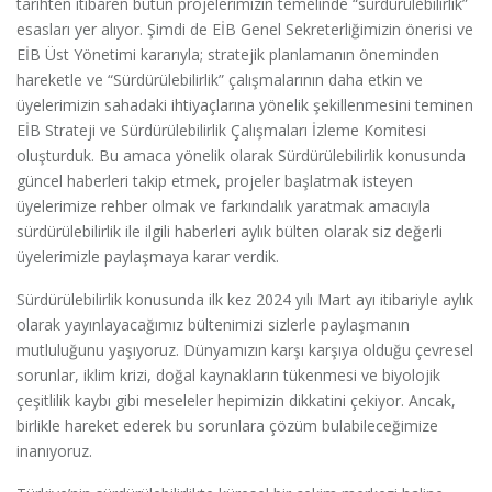
tarihten itibaren bütün projelerimizin temelinde “sürdürülebilirlik”
esasları yer alıyor. Şimdi de EİB Genel Sekreterliğimizin önerisi ve
EİB Üst Yönetimi kararıyla; stratejik planlamanın öneminden
hareketle ve “Sürdürülebilirlik” çalışmalarının daha etkin ve
üyelerimizin sahadaki ihtiyaçlarına yönelik şekillenmesini teminen
EİB Strateji ve Sürdürülebilirlik Çalışmaları İzleme Komitesi
oluşturduk. Bu amaca yönelik olarak Sürdürülebilirlik konusunda
güncel haberleri takip etmek, projeler başlatmak isteyen
üyelerimize rehber olmak ve farkındalık yaratmak amacıyla
sürdürülebilirlik ile ilgili haberleri aylık bülten olarak siz değerli
üyelerimizle paylaşmaya karar verdik.
Sürdürülebilirlik konusunda ilk kez 2024 yılı Mart ayı itibariyle aylık
olarak yayınlayacağımız bültenimizi sizlerle paylaşmanın
mutluluğunu yaşıyoruz. Dünyamızın karşı karşıya olduğu çevresel
sorunlar, iklim krizi, doğal kaynakların tükenmesi ve biyolojik
çeşitlilik kaybı gibi meseleler hepimizin dikkatini çekiyor. Ancak,
birlikle hareket ederek bu sorunlara çözüm bulabileceğimize
inanıyoruz.