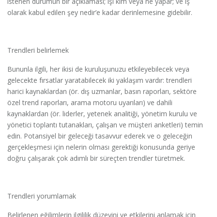
istenen durumun bir açıklaması; işi kim veya ne yapar; ve iş
olarak kabul edilen şey nedir’e kadar derinlemesine gidebilir.
Trendleri belirlemek
Bununla ilgili, her ikisi de kuruluşunuzu etkileyebilecek veya
gelecekte fırsatlar yaratabilecek iki yaklaşım vardır: trendleri
harici kaynaklardan (ör. dış uzmanlar, basın raporları, sektöre
özel trend raporları, arama motoru uyarıları) ve dahili
kaynaklardan (ör. liderler, yetenek analitiği, yönetim kurulu ve
yönetici toplantı tutanakları, çalışan ve müşteri anketleri) temin
edin. Potansiyel bir geleceği tasavvur ederek ve o geleceğin
gerçekleşmesi için nelerin olması gerektiği konusunda geriye
doğru çalışarak çok adımlı bir süreçten trendler türetmek.
Trendleri yorumlamak
Belirlenen eğilimlerin ilgililik düzeyini ve etkilerini anlamak için