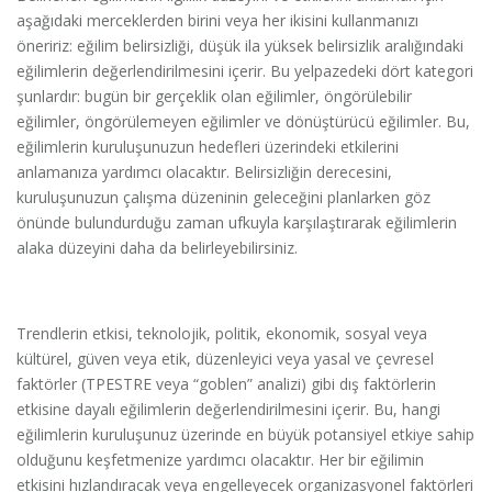
aşağıdaki merceklerden birini veya her ikisini kullanmanızı
öneririz: eğilim belirsizliği, düşük ila yüksek belirsizlik aralığındaki
eğilimlerin değerlendirilmesini içerir. Bu yelpazedeki dört kategori
şunlardır: bugün bir gerçeklik olan eğilimler, öngörülebilir
eğilimler, öngörülemeyen eğilimler ve dönüştürücü eğilimler. Bu,
eğilimlerin kuruluşunuzun hedefleri üzerindeki etkilerini
anlamanıza yardımcı olacaktır. Belirsizliğin derecesini,
kuruluşunuzun çalışma düzeninin geleceğini planlarken göz
önünde bulundurduğu zaman ufkuyla karşılaştırarak eğilimlerin
alaka düzeyini daha da belirleyebilirsiniz.
Trendlerin etkisi, teknolojik, politik, ekonomik, sosyal veya
kültürel, güven veya etik, düzenleyici veya yasal ve çevresel
faktörler (TPESTRE veya “goblen” analizi) gibi dış faktörlerin
etkisine dayalı eğilimlerin değerlendirilmesini içerir. Bu, hangi
eğilimlerin kuruluşunuz üzerinde en büyük potansiyel etkiye sahip
olduğunu keşfetmenize yardımcı olacaktır. Her bir eğilimin
etkisini hızlandıracak veya engelleyecek organizasyonel faktörleri