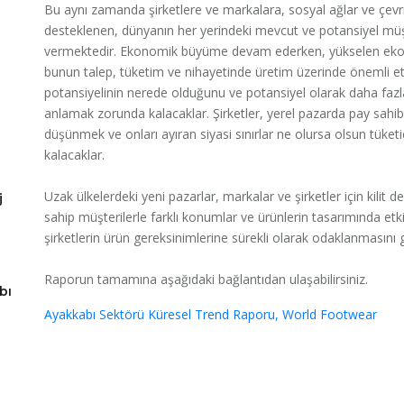
Bu aynı zamanda şirketlere ve markalara, sosyal ağlar ve çevr
desteklenen, dünyanın her yerindeki mevcut ve potansiyel müşte
vermektedir. Ekonomik büyüme devam ederken, yükselen ekonom
bunun talep, tüketim ve nihayetinde üretim üzerinde önemli etki
potansiyelinin nerede olduğunu ve potansiyel olarak daha fazla
anlamak zorunda kalacaklar. Şirketler, yerel pazarda pay sahib
düşünmek ve onları ayıran siyasi sınırlar ne olursa olsun tüke
kalacaklar.
Uzak ülkelerdeki yeni pazarlar, markalar ve şirketler için kilit de
j
sahip müşterilerle farklı konumlar ve ürünlerin tasarımında etkil
şirketlerin ürün gereksinimlerine sürekli olarak odaklanmasını 
Raporun tamamına aşağıdaki bağlantıdan ulaşabilirsiniz.
bı
Ayakkabı Sektörü Küresel Trend Raporu, World Footwear