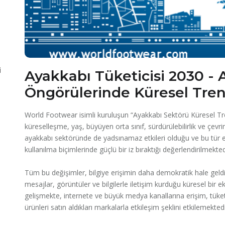
i
Ayakkabı Tüketicisi 2030 - 
Öngörülerinde Küresel Tre
World Footwear isimli kuruluşun “Ayakkabı Sektörü Küresel Trend
küreselleşme, yaş, büyüyen orta sınıf, sürdürülebilirlik ve çevrim
ayakkabı sektöründe de yadsınamaz etkileri olduğu ve bu tür eğil
kullanılma biçimlerinde güçlü bir iz bıraktığı değerlendirilmekted
Tüm bu değişimler, bilgiye erişimin daha demokratik hale geldiğ
mesajlar, görüntüler ve bilgilerle iletişim kurduğu küresel bir
gelişmekte, internete ve büyük medya kanallarına erişim, tüket
ürünleri satın aldıkları markalarla etkileşim şeklini etkilemektedi