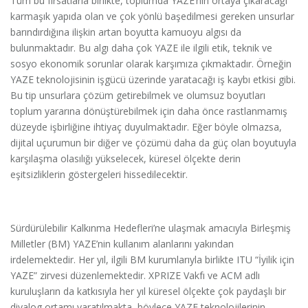
Tüm bu fırsatlarla birlikte, toplumda YAZE’nin ortaya çıkaracağı
karmaşık yapıda olan ve çok yönlü başedilmesi gereken unsurlar
barındırdığına ilişkin artan boyutta kamuoyu algısı da
bulunmaktadır. Bu algı daha çok YAZE ile ilgili etik, teknik ve
sosyo ekonomik sorunlar olarak karşımıza çıkmaktadır. Örneğin
YAZE teknolojisinin işgücü üzerinde yaratacağı iş kaybı etkisi gibi.
Bu tip unsurlara çözüm getirebilmek ve olumsuz boyutları
toplum yararına dönüştürebilmek için daha önce rastlanmamış
düzeyde işbirliğine ihtiyaç duyulmaktadır. Eğer böyle olmazsa,
dijital uçurumun bir diğer ve çözümü daha da güç olan boyutuyla
karşılaşma olasılığı yükselecek, küresel ölçekte derin
eşitsizliklerin göstergeleri hissedilecektir.
Sürdürülebilir Kalkınma Hedefleri’ne ulaşmak amacıyla Birleşmiş
Milletler (BM) YAZE’nin kullanım alanlarını yakından
irdelemektedir. Her yıl, ilgili BM kurumlarıyla birlikte ITU “İyilik için
YAZE” zirvesi düzenlemektedir. XPRIZE Vakfı ve ACM adlı
kuruluşların da katkısıyla her yıl küresel ölçekte çok paydaşlı bir
diyalog ortamı yaratılmakta, böylece YAZE teknolojilerinin