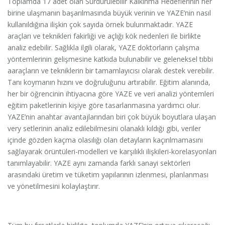
Toplamda 17 adet olan Sürdürülebilir Kalkınma Hedeflerinin her
birine ulaşmanın başarılmasında büyük verinin ve YAZE’nin nasıl
kullanıldığına ilişkin çok sayıda örnek bulunmaktadır. YAZE
araçları ve teknikleri fakirliği ve açlığı kök nedenleri ile birlikte
analiz edebilir. Sağlıkla ilgili olarak, YAZE doktorların çalışma
yöntemlerinin gelişmesine katkıda bulunabilir ve geleneksel tıbbi
aaraçların ve tekniklerin bir tamamlayıcısı olarak destek verebilir.
Tanı koymanın hızını ve doğruluğunu artırabilir. Eğitim alanında,
her bir öğrencinin ihtiyacına göre YAZE ve veri analizi yöntemleri
eğitim paketlerinin kişiye göre tasarlanmasına yardımcı olur.
YAZE’nin anahtar avantajlarından biri çok büyük boyutlara ulaşan
very setlerinin analiz edilebilmesini olanaklı kıldığı gibi, veriler
içinde gözden kaçma olasılığı olan detayların kaçırılmamasını
sağlayarak örüntüleri-modelleri ve karşılıklı ilişkileri-korelasyonları
tanımlayabilir. YAZE aynı zamanda farklı sanayi sektörleri
arasındaki üretim ve tüketim yapılarının izlenmesi, planlanması
ve yönetilmesini kolaylaştırır.