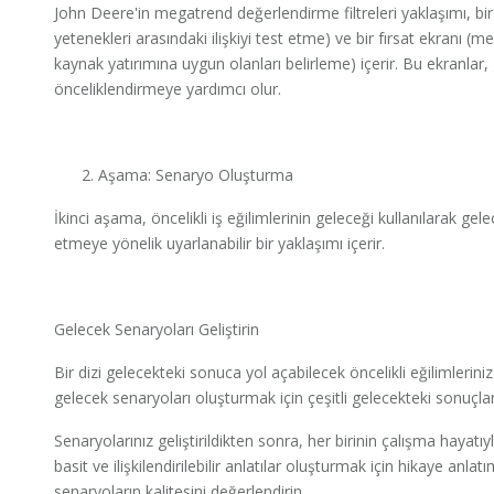
John Deere'in megatrend değerlendirme filtreleri yaklaşımı, bir e
yetenekleri arasındaki ilişkiyi test etme) ve bir fırsat ekranı
kaynak yatırımına uygun olanları belirleme) içerir. Bu ekranlar, 
önceliklendirmeye yardımcı olur.
Aşama: Senaryo Oluşturma
İkinci aşama, öncelikli iş eğilimlerinin geleceği kullanılarak ge
etmeye yönelik uyarlanabilir bir yaklaşımı içerir.
Gelecek Senaryoları Geliştirin
Bir dizi gelecekteki sonuca yol açabilecek öncelikli eğilimleriniz i
gelecek senaryoları oluşturmak için çeşitli gelecekteki sonuçları 
Senaryolarınız geliştirildikten sonra, her birinin çalışma hayatıyla
basit ve ilişkilendirilebilir anlatılar oluşturmak için hikaye anlat
senaryoların kalitesini değerlendirin.