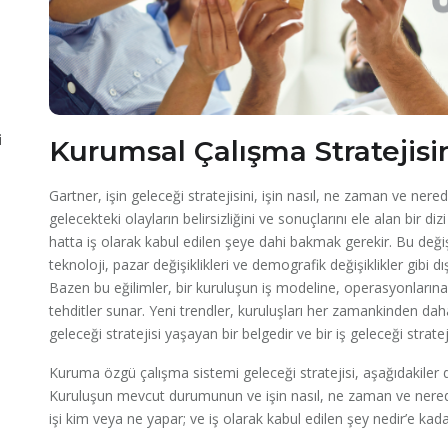
i
Kurumsal Çalışma Stratejisin
Gartner, işin geleceği stratejisini, işin nasıl, ne zaman ve nerede
gelecekteki olayların belirsizliğini ve sonuçlarını ele alan bir di
hatta iş olarak kabul edilen şeye dahi bakmak gerekir. Bu değiş
teknoloji, pazar değişiklikleri ve demografik değişiklikler gibi dı
Bazen bu eğilimler, bir kuruluşun iş modeline, operasyonlarına,
tehditler sunar. Yeni trendler, kuruluşları her zamankinden daha
geleceği stratejisi yaşayan bir belgedir ve bir iş geleceği strate
Kuruma özgü çalışma sistemi geleceği stratejisi, aşağıdakiler d
Kuruluşun mevcut durumunun ve işin nasıl, ne zaman ve nerede 
işi kim veya ne yapar; ve iş olarak kabul edilen şey nedir’e kada