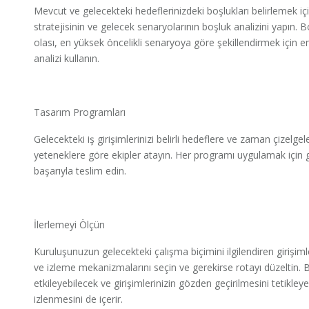
Mevcut ve gelecekteki hedeflerinizdeki boşlukları belirlemek i
stratejisinin ve gelecek senaryolarının boşluk analizini yapın.
olası, en yüksek öncelikli senaryoya göre şekillendirmek için en
analizi kullanın.
Tasarım Programları
Gelecekteki iş girişimlerinizi belirli hedeflere ve zaman çizelg
yeteneklere göre ekipler atayın. Her programı uygulamak için ge
başarıyla teslim edin.
İlerlemeyi Ölçün
Kuruluşunuzun gelecekteki çalışma biçimini ilgilendiren girişiml
ve izleme mekanizmalarını seçin ve gerekirse rotayı düzeltin. 
etkileyebilecek ve girişimlerinizin gözden geçirilmesini tetikley
izlenmesini de içerir.