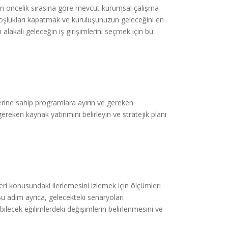
çin öncelik sırasına göre mevcut kurumsal çalışma
 Boşlukları kapatmak ve kuruluşunuzun geleceğini en
 alakalı geleceğin iş girişimlerini seçmek için bu
elerine sahip programlara ayırın ve gereken
reken kaynak yatırımını belirleyin ve stratejik planı
eri konusundaki ilerlemesini izlemek için ölçümleri
Bu adım ayrıca, gelecekteki senaryoları
ebilecek eğilimlerdeki değişimlerin belirlenmesini ve