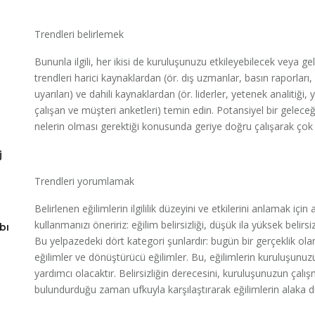
Trendleri belirlemek
Bununla ilgili, her ikisi de kuruluşunuzu etkileyebilecek veya gel
trendleri harici kaynaklardan (ör. dış uzmanlar, basın raporlar
uyarıları) ve dahili kaynaklardan (ör. liderler, yetenek analitiği,
çalışan ve müşteri anketleri) temin edin. Potansiyel bir gelece
nelerin olması gerektiği konusunda geriye doğru çalışarak çok 
j
Trendleri yorumlamak
Belirlenen eğilimlerin ilgililik düzeyini ve etkilerini anlamak içi
kullanmanızı öneririz: eğilim belirsizliği, düşük ila yüksek belirsiz
bı
Bu yelpazedeki dört kategori şunlardır: bugün bir gerçeklik ola
eğilimler ve dönüştürücü eğilimler. Bu, eğilimlerin kuruluşunuz
yardımcı olacaktır. Belirsizliğin derecesini, kuruluşunuzun ça
bulundurduğu zaman ufkuyla karşılaştırarak eğilimlerin alaka düz