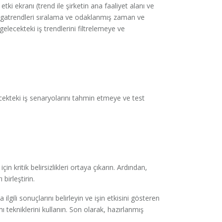
tki ekranı (trend ile şirketin ana faaliyet alanı ve
 (megatrendleri sıralama ve odaklanmış zaman ve
gelecekteki iş trendlerini filtrelemeye ve
lecekteki iş senaryolarını tahmin etmeye ve test
çin kritik belirsizlikleri ortaya çıkarın. Ardından,
birleştirin.
 ilgili sonuçlarını belirleyin ve işin etkisini gösteren
ımı tekniklerini kullanın. Son olarak, hazırlanmış