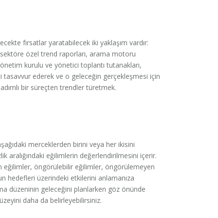
ecekte fırsatlar yaratabilecek iki yaklaşım vardır:
ı, sektöre özel trend raporları, arama motoru
 yönetim kurulu ve yönetici toplantı tutanakları,
ği tasavvur ederek ve o geleceğin gerçekleşmesi için
adımlı bir süreçten trendler türetmek.
n aşağıdaki merceklerden birini veya her ikisini
lik aralığındaki eğilimlerin değerlendirilmesini içerir.
n eğilimler, öngörülebilir eğilimler, öngörülemeyen
un hedefleri üzerindeki etkilerini anlamanıza
lışma düzeninin geleceğini planlarken göz önünde
eyini daha da belirleyebilirsiniz.