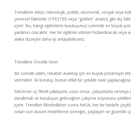
Trendlerin etkisi, teknolojik, politik, ekonomik, sosyal veya kü
çevresel faktörler (TPESTRE veya “goblen” analizi) gibi dış faktö
içerir. Bu, hangi eğilimlerin kuruluşunuz üzerinde en büyük po
yardımcı olacaktır. Her bir eğilimin etkisini hızlandıracak veya
alaka düzeyini daha iyi anlayabilirsiniz.
Trendlere Öncelik Verin
Bir sonraki adım, rekabet avantajı için en büyük potansiyel etk
vermektir. İki kuruluş, bunun etkili bir şekilde nasıl yapılacağın
NASA'nın üç filtreli yaklaşımı, uzun ömür, çalışanlarla ve/veya
daraltmak ve kuruluşun geleceğinin çalışma vizyonunu şekillendi
içerir. Trendleri filtreledikten sonra NASA, her bir hedefe çeşit
onları son durum hedeflerine (örneğin, paylaşım ve güvenlik içi