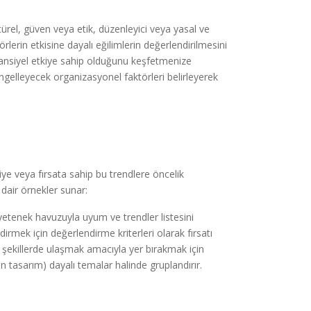
ltürel, güven veya etik, düzenleyici veya yasal ve
rlerin etkisine dayalı eğilimlerin değerlendirilmesini
tansiyel etkiye sahip olduğunu keşfetmenize
 engelleyecek organizasyonel faktörleri belirleyerek
iye veya fırsata sahip bu trendlere öncelik
a dair örnekler sunar:
 yetenek havuzuyla uyum ve trendler listesini
rmek için değerlendirme kriterleri olarak fırsatı
li şekillerde ulaşmak amacıyla yer bırakmak için
n tasarım) dayalı temalar halinde gruplandırır.