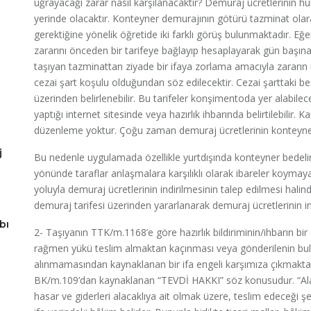
uğrayacağı zarar nasıl karşılanacaktır? Demuraj ücretlerinin h
yerinde olacaktır. Konteyner demurajının götürü tazminat olar
gerektiğine yönelik öğretide iki farklı görüş bulunmaktadır. 
zararını önceden bir tarifeye bağlayıp hesaplayarak gün başın
taşıyan tazminattan ziyade bir ifaya zorlama amacıyla zararın
cezai şart koşulu olduğundan söz edilecektir. Cezai şarttaki bed
üzerinden belirlenebilir. Bu tarifeler konşimentoda yer alabilec
yaptığı internet sitesinde veya hazırlık ihbarında belirtilebilir. K
düzenleme yoktur. Çoğu zaman demuraj ücretlerinin konteyner 
j
Bu nedenle uygulamada özellikle yurtdışında konteyner bedeli
yönünde taraflar anlaşmalara karşılıklı olarak ibareler koyma
yoluyla demuraj ücretlerinin indirilmesinin talep edilmesi hal
demuraj tarifesi üzerinden yararlanarak demuraj ücretlerinin i
bı
2- Taşıyanın TTK/m.1168’e göre hazırlık bildiriminin/ihbarın bi
rağmen yükü teslim almaktan kaçınması veya gönderilenin 
alınmamasından kaynaklanan bir ifa engeli karşımıza çıkmakt
BK/m.109’dan kaynaklanan “TEVDİ HAKKI” söz konusudur. “Al
hasar ve giderleri alacaklıya ait olmak üzere, teslim edeceği şe