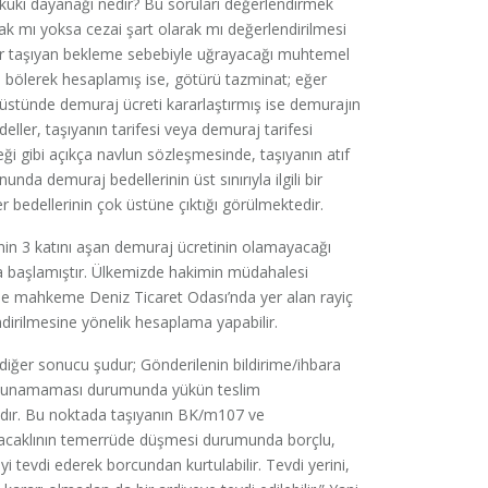
ukuki dayanağı nedir? Bu soruları değerlendirmek
ak mı yoksa cezai şart olarak mı değerlendirilmesi
Eğer taşıyan bekleme sebebiyle uğrayacağı muhtemel
a bölerek hesaplamış ise, götürü tazminat; eğer
 üstünde demuraj ücreti kararlaştırmış ise demurajın
eller, taşıyanın tarifesi veya demuraj tarifesi
eği gibi açıkça navlun sözleşmesinde, taşıyanın atıf
anunda demuraj bedellerinin üst sınırıyla ilgili bir
bedellerinin çok üstüne çıktığı görülmektedir.
nin 3 katını aşan demuraj ücretinin olamayacağı
ya başlamıştır. Ülkemizde hakimin müdahalesi
inde mahkeme Deniz Ticaret Odası’nda yer alan rayiç
ndirilmesine yönelik hesaplama yapabilir.
r diğer sonucu şudur; Gönderilenin bildirime/ihbara
bulunamaması durumunda yükün teslim
adır. Bu noktada taşıyanın BK/m107 ve
acaklının temerrüde düşmesi durumunda borçlu,
yi tevdi ederek borcundan kurtulabilir. Tevdi yerini,