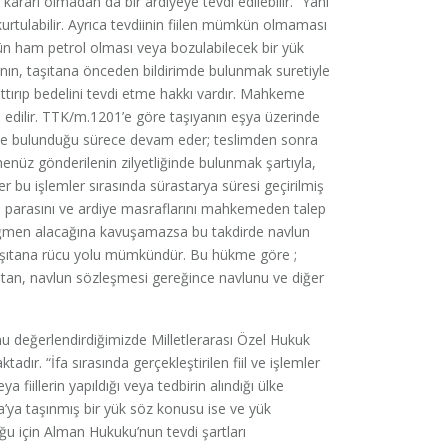
m kararı olmadan da bir ardiyeye tevdi edilebilir.” Yani
rtulabilir. Ayrıca tevdiinin fiilen mümkün olmaması
kün ham petrol olması veya bozulabilecek bir yük
ın, taşıtana önceden bildirimde bulunmak suretiyle
tırıp bedelini tevdi etme hakkı vardır. Mahkeme
edilir. TTK/m.1201’e göre taşıyanın eşya üzerinde
ğinde bulunduğu sürece devam eder; teslimden sonra
üz gönderilenin zilyetliğinde bulunmak şartıyla,
 bu işlemler sırasında sürastarya süresi geçirilmiş
a parasını ve ardiye masraflarını mahkemeden talep
 rağmen alacağına kavuşamazsa bu takdirde navlun
aşıtana rücu yolu mümkündür. Bu hükme göre ;
şıtan, navlun sözleşmesi gereğince navlunu ve diğer
u değerlendirdiğimizde Milletlerarası Özel Hukuk
r. “İfa sırasında gerçekleştirilen fiil ve işlemler
 fiillerin yapıldığı veya tedbirin alındığı ülke
a’ya taşınmış bir yük söz konusu ise ve yük
u için Alman Hukuku’nun tevdi şartları