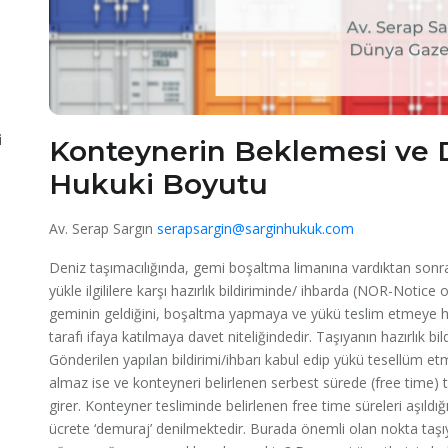
i
Konteynerin Beklemesi ve 
Hukuki Boyutu
Av. Serap Sargın
serapsargin@sarginhukuk.com
Deniz taşımacılığında, gemi boşaltma limanına vardıktan sonr
yükle ilgililere karşı hazırlık bildiriminde/ ihbarda (NOR-Noti
geminin geldiğini, boşaltma yapmaya ve yükü teslim etmeye hazı
tarafı ifaya katılmaya davet niteliğindedir. Taşıyanın hazırlık b
Gönderilen yapılan bildirimi/ihbarı kabul edip yükü tesellüm et
almaz ise ve konteyneri belirlenen serbest sürede (free time) 
girer. Konteyner tesliminde belirlenen free time süreleri aşıldığ
ücrete ‘demuraj’ denilmektedir. Burada önemli olan nokta taş