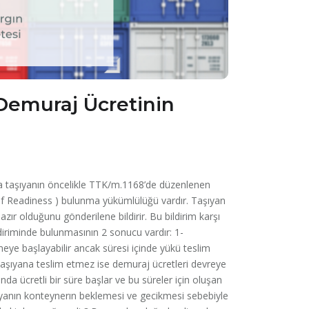
Demuraj Ücretinin
a taşıyanın öncelikle TTK/m.1168’de düzenlenen
ce of Readiness ) bulunma yükümlülüğü vardır. Taşıyan
r olduğunu gönderilene bildirir. Bu bildirim karşı
ildiriminde bulunmasının 2 sonucu vardır: 1-
meye başlayabilir ancak süresi içinde yükü teslim
taşıyana teslim etmez ise demuraj ücretleri devreye
ında ücretli bir süre başlar ve bu süreler için oluşan
ıyanın konteynerın beklemesi ve gecikmesi sebebiyle