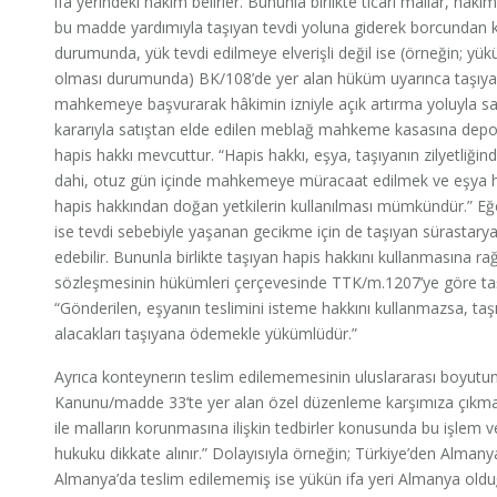
ifa yerindeki hâkim belirler. Bununla birlikte ticari mallar, hâki
bu madde yardımıyla taşıyan tevdi yoluna giderek borcundan ku
durumunda, yük tevdi edilmeye elverişli değil ise (örneğin; yü
olması durumunda) BK/108’de yer alan hüküm uyarınca taşıyan
mahkemeye başvurarak hâkimin izniyle açık artırma yoluyla sat
kararıyla satıştan elde edilen meblağ mahkeme kasasına depo 
hapis hakkı mevcuttur. “Hapis hakkı, eşya, taşıyanın zilyetli
dahi, otuz gün içinde mahkemeye müracaat edilmek ve eşya hen
hapis hakkından doğan yetkilerin kullanılması mümkündür.” Eğer
ise tevdi sebebiyle yaşanan gecikme için de taşıyan sürastary
edebilir. Bununla birlikte taşıyan hapis hakkını kullanmasına
sözleşmesinin hükümleri çerçevesinde TTK/m.1207’ye göre t
“Gönderilen, eşyanın teslimini isteme hakkını kullanmazsa, ta
alacakları taşıyana ödemekle yükümlüdür.”
Ayrıca konteynerın teslim edilememesinin uluslararası boyutun
Kanunu/madde 33’te yer alan özel düzenleme karşımıza çıkmaktadı
ile malların korunmasına ilişkin tedbirler konusunda bu işlem veya
hukuku dikkate alınır.” Dolayısıyla örneğin; Türkiye’den Almany
Almanya’da teslim edilememiş ise yükün ifa yeri Almanya olduğ