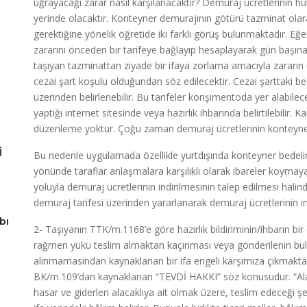
uğrayacağı zarar nasıl karşılanacaktır? Demuraj ücretlerinin h
yerinde olacaktır. Konteyner demurajının götürü tazminat olar
gerektiğine yönelik öğretide iki farklı görüş bulunmaktadır. 
zararını önceden bir tarifeye bağlayıp hesaplayarak gün başın
taşıyan tazminattan ziyade bir ifaya zorlama amacıyla zararın
cezai şart koşulu olduğundan söz edilecektir. Cezai şarttaki bed
üzerinden belirlenebilir. Bu tarifeler konşimentoda yer alabilec
yaptığı internet sitesinde veya hazırlık ihbarında belirtilebilir. K
düzenleme yoktur. Çoğu zaman demuraj ücretlerinin konteyner 
j
Bu nedenle uygulamada özellikle yurtdışında konteyner bedeli
yönünde taraflar anlaşmalara karşılıklı olarak ibareler koyma
yoluyla demuraj ücretlerinin indirilmesinin talep edilmesi hal
demuraj tarifesi üzerinden yararlanarak demuraj ücretlerinin i
bı
2- Taşıyanın TTK/m.1168’e göre hazırlık bildiriminin/ihbarın bi
rağmen yükü teslim almaktan kaçınması veya gönderilenin 
alınmamasından kaynaklanan bir ifa engeli karşımıza çıkmakt
BK/m.109’dan kaynaklanan “TEVDİ HAKKI” söz konusudur. “Al
hasar ve giderleri alacaklıya ait olmak üzere, teslim edeceği şe