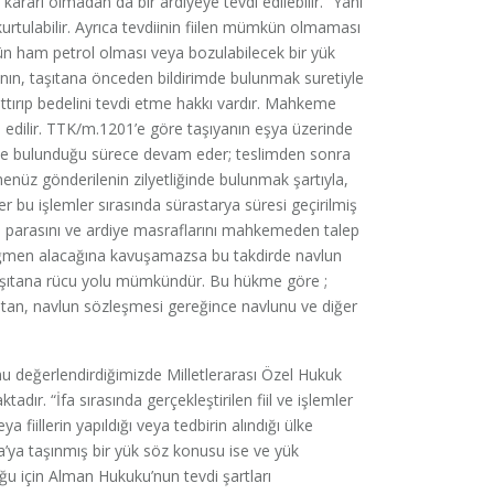
m kararı olmadan da bir ardiyeye tevdi edilebilir.” Yani
rtulabilir. Ayrıca tevdiinin fiilen mümkün olmaması
kün ham petrol olması veya bozulabilecek bir yük
ın, taşıtana önceden bildirimde bulunmak suretiyle
tırıp bedelini tevdi etme hakkı vardır. Mahkeme
edilir. TTK/m.1201’e göre taşıyanın eşya üzerinde
ğinde bulunduğu sürece devam eder; teslimden sonra
üz gönderilenin zilyetliğinde bulunmak şartıyla,
 bu işlemler sırasında sürastarya süresi geçirilmiş
a parasını ve ardiye masraflarını mahkemeden talep
 rağmen alacağına kavuşamazsa bu takdirde navlun
aşıtana rücu yolu mümkündür. Bu hükme göre ;
şıtan, navlun sözleşmesi gereğince navlunu ve diğer
u değerlendirdiğimizde Milletlerarası Özel Hukuk
r. “İfa sırasında gerçekleştirilen fiil ve işlemler
 fiillerin yapıldığı veya tedbirin alındığı ülke
a’ya taşınmış bir yük söz konusu ise ve yük
u için Alman Hukuku’nun tevdi şartları