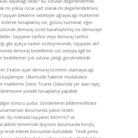
ukuki dayanağı nedir? Bu soruları değerlendirmek
ak mı yoksa cezai şart olarak mı değerlendirilmesi
Eğer taşıyan bekleme sebebiyle uğrayacağı muhtemel
a bölerek hesaplamış ise, götürü tazminat; eğer
 üstünde demuraj ücreti kararlaştırmış ise demurajın
eller, taşıyanın tarifesi veya demuraj tarifesi
eği gibi açıkça navlun sözleşmesinde, taşıyanın atıf
anunda demuraj bedellerinin üst sınırıyla ilgili bir
bedellerinin çok üstüne çıktığı görülmektedir.
nin 3 katını aşan demuraj ücretinin olamayacağı
ya başlamıştır. Ülkemizde hakimin müdahalesi
inde mahkeme Deniz Ticaret Odası’nda yer alan rayiç
ndirilmesine yönelik hesaplama yapabilir.
r diğer sonucu şudur; Gönderilenin bildirime/ihbara
bulunamaması durumunda yükün teslim
adır. Bu noktada taşıyanın BK/m107 ve
acaklının temerrüde düşmesi durumunda borçlu,
yi tevdi ederek borcundan kurtulabilir. Tevdi yerini,