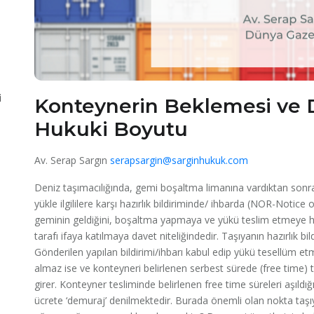
i
Konteynerin Beklemesi ve 
Hukuki Boyutu
Av. Serap Sargın
serapsargin@sarginhukuk.com
Deniz taşımacılığında, gemi boşaltma limanına vardıktan sonr
yükle ilgililere karşı hazırlık bildiriminde/ ihbarda (NOR-Noti
geminin geldiğini, boşaltma yapmaya ve yükü teslim etmeye hazı
tarafı ifaya katılmaya davet niteliğindedir. Taşıyanın hazırlık b
Gönderilen yapılan bildirimi/ihbarı kabul edip yükü tesellüm et
almaz ise ve konteyneri belirlenen serbest sürede (free time) 
girer. Konteyner tesliminde belirlenen free time süreleri aşıldığ
ücrete ‘demuraj’ denilmektedir. Burada önemli olan nokta taş