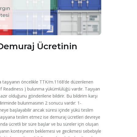
Demuraj Ücretinin
a taşıyanın öncelikle TTK/m.1168’de düzenlenen
ce of Readiness ) bulunma yükümlülüğü vardır. Taşıyan
r olduğunu gönderilene bildirir. Bu bildirim karşı
ildiriminde bulunmasının 2 sonucu vardır: 1-
meye başlayabilir ancak süresi içinde yükü teslim
taşıyana teslim etmez ise demuraj ücretleri devreye
ında ücretli bir süre başlar ve bu süreler için oluşan
ıyanın konteynerın beklemesi ve gecikmesi sebebiyle