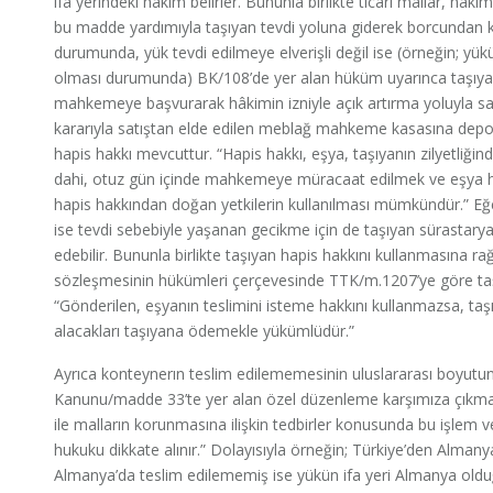
ifa yerindeki hâkim belirler. Bununla birlikte ticari mallar, hâki
bu madde yardımıyla taşıyan tevdi yoluna giderek borcundan ku
durumunda, yük tevdi edilmeye elverişli değil ise (örneğin; yü
olması durumunda) BK/108’de yer alan hüküm uyarınca taşıyan
mahkemeye başvurarak hâkimin izniyle açık artırma yoluyla sat
kararıyla satıştan elde edilen meblağ mahkeme kasasına depo 
hapis hakkı mevcuttur. “Hapis hakkı, eşya, taşıyanın zilyetli
dahi, otuz gün içinde mahkemeye müracaat edilmek ve eşya hen
hapis hakkından doğan yetkilerin kullanılması mümkündür.” Eğer
ise tevdi sebebiyle yaşanan gecikme için de taşıyan sürastary
edebilir. Bununla birlikte taşıyan hapis hakkını kullanmasına
sözleşmesinin hükümleri çerçevesinde TTK/m.1207’ye göre t
“Gönderilen, eşyanın teslimini isteme hakkını kullanmazsa, ta
alacakları taşıyana ödemekle yükümlüdür.”
Ayrıca konteynerın teslim edilememesinin uluslararası boyutun
Kanunu/madde 33’te yer alan özel düzenleme karşımıza çıkmaktadı
ile malların korunmasına ilişkin tedbirler konusunda bu işlem veya
hukuku dikkate alınır.” Dolayısıyla örneğin; Türkiye’den Almany
Almanya’da teslim edilememiş ise yükün ifa yeri Almanya olduğ