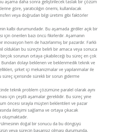
da bu aşama daha sonra geliştirilecek taslak bir çözüm
erine göre, yaratıcılığın önemi, kullanılacak
ransferi veya doğrudan bilgi üretimi gibi faktörler
in kalbi durumundadır. Bu aşamada girdiler açık bir
i için önerilen bazı öncü fikirlerdir. Aşamanın
r inovasyon hem de hazırlanmış bir pazardır. Farklı
il oldukları bu süreçte belirli bir amaca veya sonuca
k birçok sorunun ortaya çıkabileceği bu süreç en çok
 Bundan dolayı beklenen ve beklenmedik teknik ve
likleri, şirket içi mekanizmalar ve yapılanmalar ile
u süreç içerisinde sürekli bir sorun giderme
inde teknik problem çözümüne paralel olarak aynı
ı için çeşitli aşamalar gereklidir. Bu süreç yine
num öncesi sırayla müşteri beklentileri ve pazar
asında iletişimi sağlama ve ortaya çıkacak
n oluşmaktadır.
ülmesinin doğal bir sonucu da bu döngüyü
i ürün veya sürecin başarısız olması durumunda,