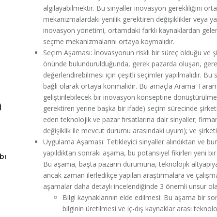
algılayabilmektir. Bu sinyaller inovasyon gerekliliğini orta
mekanizmalardaki yenilik gerektiren değişiklikler veya yasal
inovasyon yönetimi, ortamdaki farklı kaynaklardan gelen 
seçme mekanizmalarını ortaya koymalıdır.
Seçim Aşaması: İnovasyonun riskli bir süreç olduğu ve ş
önünde bulundurulduğunda, gerek pazarda oluşan, gereks
değerlendirebilmesi için çeşitli seçimler yapılmalıdır. Bu
bağlı olarak ortaya konmalıdır. Bu amaçla Arama-Taram
geliştirilebilecek bir inovasyon konseptine dönüştürülmesi
j
gerektiren yerine başka bir ifade) seçim sürecinde şirketle
eden teknolojik ve pazar fırsatlarına dair sinyaller; firma
değişiklik ile mevcut durumu arasındaki uyum); ve şirketin
Uygulama Aşaması: Tetikleyici sinyaller alındıktan ve bunl
yapıldıktan sonraki aşama, bu potansiyel fikirleri yeni b
bı
Bu aşama, başta pazarın durumuna, teknolojik altyapıya v
ancak zaman ilerledikçe yapılan araştırmalara ve çalışmala
aşamalar daha detaylı incelendiğinde 3 önemli unsur olar
Bilgi kaynaklarının elde edilmesi: Bu aşama bir sor
bilginin üretilmesi ve iç-dış kaynaklar arası teknol