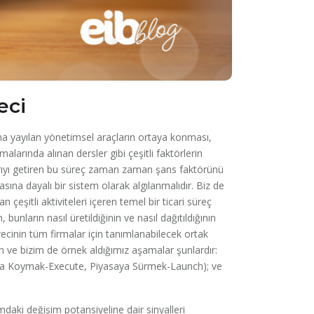
eci
na yayılan yönetimsel araçların ortaya konması,
şmalarında alınan dersler gibi çeşitli faktörlerin
rıyı getiren bu süreç zaman zaman şans faktörünü
asına dayalı bir sistem olarak algılanmalıdır. Biz de
eşitli aktiviteleri içeren temel bir ticari süreç
unların nasıl üretildiğinin ve nasıl dağıtıldığının
cinin tüm firmalar için tanımlanabilecek ortak
n ve bizim de örnek aldığımız aşamalar şunlardır:
ya Koymak-Execute, Piyasaya Sürmek-Launch); ve
ki değişim potansiyeline dair sinyalleri