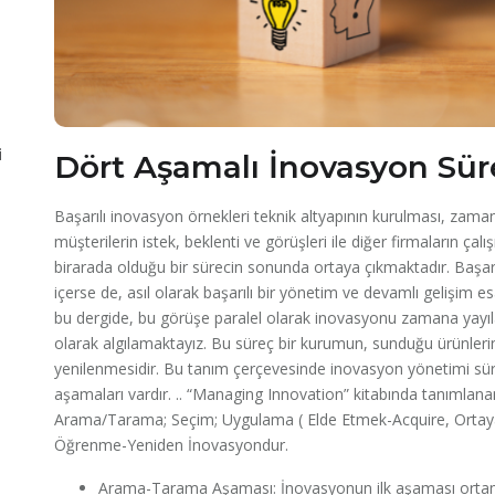
i
Dört Aşamalı İnovasyon Sür
Başarılı inovasyon örnekleri teknik altyapının kurulması, zama
müşterilerin istek, beklenti ve görüşleri ile diğer firmaların çalı
birarada olduğu bir sürecin sonunda ortaya çıkmaktadır. Başa
içerse de, asıl olarak başarılı bir yönetim ve devamlı gelişim es
bu dergide, bu görüşe paralel olarak inovasyonu zamana yayılan ç
olarak algılamaktayız. Bu süreç bir kurumun, sunduğu ürünlerin, b
yenilenmesidir. Bu tanım çerçevesinde inovasyon yönetimi süre
aşamaları vardır. .. “Managing Innovation” kitabında tanımlana
Arama/Tarama; Seçim; Uygulama ( Elde Etmek-Acquire, Orta
Öğrenme-Yeniden İnovasyondur.
Arama-Tarama Aşaması: İnovasyonun ilk aşaması ortamda