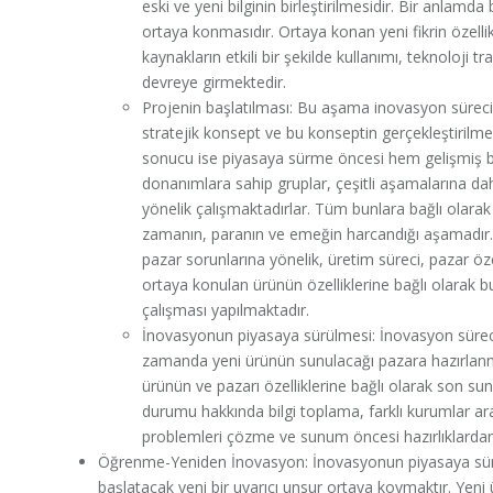
eski ve yeni bilginin birleştirilmesidir. Bir anlam
ortaya konmasıdır. Ortaya konan yeni fikrin özellikl
kaynakların etkili bir şekilde kullanımı, teknoloji t
devreye girmektedir.
Projenin başlatılması: Bu aşama inovasyon sürecin
stratejik konsept ve bu konseptin gerçekleştirilmes
sonucu ise piyasaya sürme öncesi hem gelişmiş bi
donanımlara sahip gruplar, çeşitli aşamalarına dah
yönelik çalışmaktadırlar. Tüm bunlara bağlı olara
zamanın, paranın ve emeğin harcandığı aşamadır.
pazar sorunlarına yönelik, üretim süreci, pazar özel
ortaya konulan ürünün özelliklerine bağlı olarak b
çalışması yapılmaktadır.
İnovasyonun piyasaya sürülmesi: İnovasyon sürec
zamanda yeni ürünün sunulacağı pazara hazırlanmas
ürünün ve pazarı özelliklerine bağlı olarak son su
durumu hakkında bilgi toplama, farklı kurumlar ar
problemleri çözme ve sunum öncesi hazırlıklarda
Öğrenme-Yeniden İnovasyon: İnovasyonun piyasaya sür
başlatacak yeni bir uyarıcı unsur ortaya koymaktır. Yen