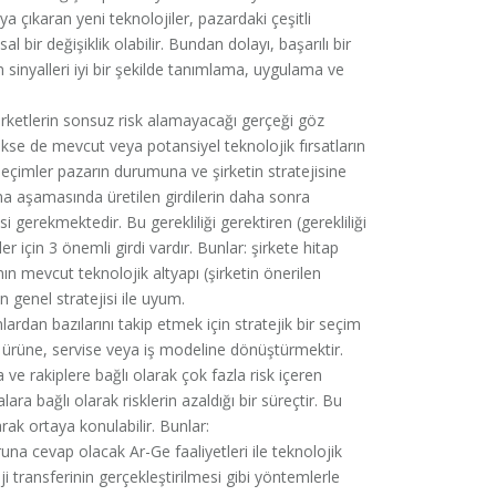
ya çıkaran yeni teknolojiler, pazardaki çeşitli
 bir değişiklik olabilir. Bundan dolayı, başarılı bir
sinyalleri iyi bir şekilde tanımlama, uygulama ve
irketlerin sonsuz risk alamayacağı gerçeği göz
e de mevcut veya potansiyel teknolojik fırsatların
 seçimler pazarın durumuna ve şirketin stratejisine
a aşamasında üretilen girdilerin daha sonra
 gerekmektedir. Bu gerekliliği gerektiren (gerekliliği
r için 3 önemli girdi vardır. Bunlar: şirkete hitap
nın mevcut teknolojik altyapı (şirketin önerilen
 genel stratejisi ile uyum.
ardan bazılarını takip etmek için stratejik bir seçim
ir ürüne, servise veya iş modeline dönüştürmektir.
e rakiplere bağlı olarak çok fazla risk içeren
ra bağlı olarak risklerin azaldığı bir süreçtir. Bu
ak ortaya konulabilir. Bunlar:
una cevap olacak Ar-Ge faaliyetleri ile teknolojik
oji transferinin gerçekleştirilmesi gibi yöntemlerle