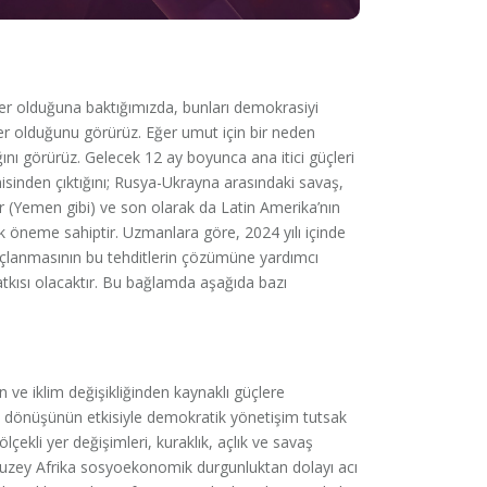
eler olduğuna baktığımızda, bunları demokrasiyi
er olduğunu görürüz. Eğer umut için bir neden
nı görürüz. Gelecek 12 ay boyunca ana itici güçleri
inden çıktığını; Rusya-Ukrayna arasındaki savaş,
r (Yemen gibi) ve son olarak da Latin Amerika’nın
ik öneme sahiptir. Uzmanlara göre, 2024 yılı içinde
uçlanmasının bu tehditlerin çözümüne yardımcı
tkısı olacaktır. Bu bağlamda aşağıda bazı
an ve iklim değişikliğinden kaynaklı güçlere
in dönüşünün etkisiyle demokratik yönetişim tutsak
çekli yer değişimleri, kuraklık, açlık ve savaş
. Kuzey Afrika sosyoekonomik durgunluktan dolayı acı