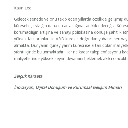
Kaun Lee
Gelecek senede ve onu takip eden yıllarda özellikle gelişmiş dü
küresel eşitsizliğin daha da artacağına tanıklık edeceğiz. Küre
korumacılığın artışına ve sanayi politikasına dönüşe şahitlik e
yüksek faiz oranları ile ABD küresel doğrudan yabancı sermay
almakta. Dünyanın güney yarım küresi ise artan dolar maliyetler
sıkıntı içinde bulunmaktadır. Her ne kadar talep enflasyonu 
maliyetlerinde yüksek seyrin devamını beklemek akılcı olacaktır
Selçuk Karaata
İnovasyon, Dijital Dönüşüm ve Kurumsal Gelişim Mimarı