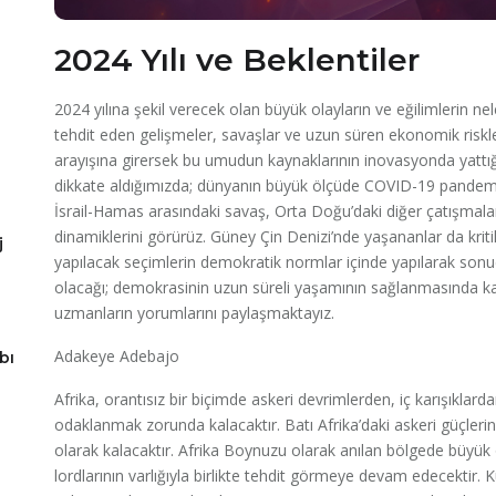
2024 Yılı ve Beklentiler
2024 yılına şekil verecek olan büyük olayların ve eğilimlerin n
tehdit eden gelişmeler, savaşlar ve uzun süren ekonomik riskl
arayışına girersek bu umudun kaynaklarının inovasyonda yattığı
dikkate aldığımızda; dünyanın büyük ölçüde COVID-19 pandemis
İsrail-Hamas arasındaki savaş, Orta Doğu’daki diğer çatışmala
dinamiklerini görürüz. Güney Çin Denizi’nde yaşananlar da krit
j
yapılacak seçimlerin demokratik normlar içinde yapılarak son
olacağı; demokrasinin uzun süreli yaşamının sağlanmasında ka
uzmanların yorumlarını paylaşmaktayız.
Adakeye Adebajo
bı
Afrika, orantısız bir biçimde askeri devrimlerden, iç karışıklard
odaklanmak zorunda kalacaktır. Batı Afrika’daki askeri güçler
olarak kalacaktır. Afrika Boynuzu olarak anılan bölgede büyük öl
lordlarının varlığıyla birlikte tehdit görmeye devam edecektir