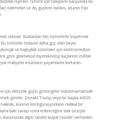
tekli rejimler, reform için taleplerin karşısında bir
aiz ödemeleri ve dış güçlerin baskısı, kıtanın Pax
r.
örmek olasıdır. Bunlardan biri; tümörlerle başetmek
r. Bu tümörler tedavisi daha güç olan beyin,
ikolojik ve bağışıklık sistemleri için elektromedisin
ere göre geleneksel biyoteknoloji ilaçlarının mRNA
şük maliyetle insanların yaşamlarını kurtaran
si için elimizde güçlü göstergeler bulunmamaktadır.
emek gerekir. Donald Trump veya bir başka ABD’li
alinde, küresel konfigürasyonların radikal bir
krayna'daki savaşı sona erdireceğine dair sözüyle
etmesi durumunda diğer tarafın büyük tavizler vermeden