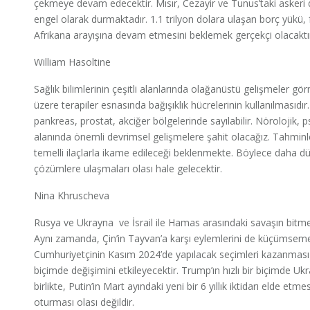
çekmeye devam edecektir. Mısır, Cezayir ve Tunus’taki askeri des
engel olarak durmaktadır. 1.1 trilyon dolara ulaşan borç yükü, f
Afrikana arayışına devam etmesini beklemek gerçekçi olacaktı
William Hasoltine
Sağlık bilimlerinin çeşitli alanlarında olağanüstü gelişmeler g
üzere terapiler esnasında bağışıklık hücrelerinin kullanılmasıdı
pankreas, prostat, akciğer bölgelerinde sayılabilir. Nörolojik, ps
alanında önemli devrimsel gelişmelere şahit olacağız. Tahminl
temelli ilaçlarla ikame edileceği beklenmekte. Böylece daha dü
çözümlere ulaşmaları olası hale gelecektir.
Nina Khruscheva
Rusya ve Ukrayna ve İsrail ile Hamas arasındaki savaşın bitme
Aynı zamanda, Çin’in Tayvan’a karşı eylemlerini de küçümsem
Cumhuriyetçinin Kasım 2024’de yapılacak seçimleri kazanması h
biçimde değişimini etkileyecektir. Trump’ın hızlı bir biçimde U
birlikte, Putin’in Mart ayındaki yeni bir 6 yıllık iktidarı elde 
oturması olası değildir.