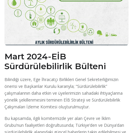
Mart 2024-EİB
Sürdürülebilirlik Bülteni
Bilindiği üzere, Ege İhracatçı Birlikleri Genel Sekreterliğimizin
önerisi ve Başkanlar Kurulu kararıyla; “Sürdürülebilirlik”
çalışmalarının daha etkin ve üyelerimizin sahadaki ihtiyaçlarına
yönelik şekillenmesini teminen EİB Strateji ve Sürdürülebilirlik
Çalışmaları İzleme Komitesi oluşturulmuştur.
Bu kapsamda, ilgili komitemizde yer alan Çevre ve İklim
Grubu’nun faaliyetleri doğrultusunda; Türkiye’den ve Dünya’dan
sürdürülebilirlik alanındaki güncel haberlerin takip edilebilmesi ve