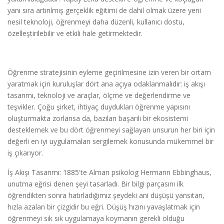
yanı sıra artırılmış gerçeklik eğitimi de dahil olmak üzere yeni
nesil teknoloji, öğrenmeyi daha düzenli, kullanıcı dostu,
özelleştirilebilir ve etkili hale getirmektedir.
Öğrenme stratejisinin eyleme geçirilmesine izin veren bir ortam
yaratmak için kuruluşlar dört ana açıya odaklanmalıdır: iş akışı
tasarımı, teknoloji ve araçlar, ölçme ve değerlendirme ve
teşvikler. Çoğu şirket, ihtiyaç duydukları öğrenme yapısını
oluşturmakta zorlansa da, bazıları başarılı bir ekosistemi
desteklemek ve bu dört öğrenmeyi sağlayan unsurun her biri için
değerli en iyi uygulamaları sergilemek konusunda mükemmel bir
iş çıkarıyor.
İş Akışı Tasarımı: 1885'te Alman psikolog Hermann Ebbinghaus,
unutma eğrisi denen şeyi tasarladı. Bir bilgi parçasını ilk
öğrendikten sonra hatırladığımız şeydeki ani düşüşü yansıtan,
hızla azalan bir çizgidir bu eğri. Düşüş hızını yavaşlatmak için
öğrenmeyi sık sık uygulamaya koymanın gerekli olduğu