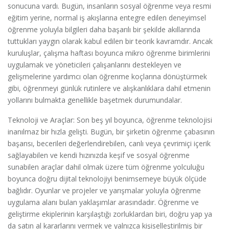
sonucuna vardı. Bugün, insanların sosyal öğrenme veya resmi
eğitim yerine, normal iş akışlarına entegre edilen deneyimsel
öğrenme yoluyla bilgileri daha başarılı bir şekilde akıllarında
tuttukları yaygın olarak kabul edilen bir teorik kavramdır. Ancak
kuruluşlar, çalışma haftası boyunca mikro öğrenme birimlerini
uygulamak ve yöneticileri çalışanlarını destekleyen ve
gelişmelerine yardımcı olan öğrenme koçlarına dönüştürmek
gibi, öğrenmeyi günlük rutinlere ve alışkanlıklara dahil etmenin
yollarını bulmakta genellikle başetmek durumundalar.
Teknoloji ve Araçlar: Son beş yıl boyunca, öğrenme teknolojisi
inanılmaz bir hızla gelişti. Bugün, bir şirketin öğrenme çabasının
başarısı, becerileri değerlendirebilen, canlı veya çevrimiçi içerik
sağlayabilen ve kendi hızınızda keşif ve sosyal öğrenme
sunabilen araçlar dahil olmak üzere tüm öğrenme yolculuğu
boyunca doğru dijital teknolojiyi benimsemeye büyük ölçüde
bağlıdır. Oyunlar ve projeler ve yarışmalar yoluyla öğrenme
uygulama alanı bulan yaklaşımlar arasındadır. Öğrenme ve
geliştirme ekiplerinin karşılaştığı zorluklardan biri, doğru yap ya
da satın al kararlarını vermek ve yalnızca kişiselleştirilmiş bir