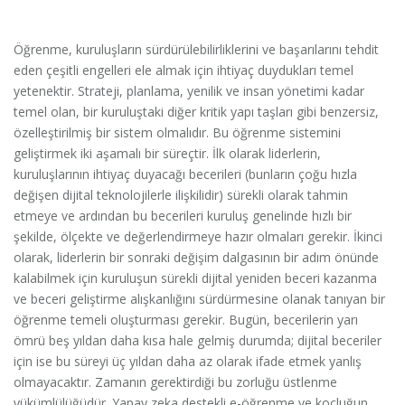
Öğrenme, kuruluşların sürdürülebilirliklerini ve başarılarını tehdit
eden çeşitli engelleri ele almak için ihtiyaç duydukları temel
yetenektir. Strateji, planlama, yenilik ve insan yönetimi kadar
temel olan, bir kuruluştaki diğer kritik yapı taşları gibi benzersiz,
özelleştirilmiş bir sistem olmalıdır. Bu öğrenme sistemini
geliştirmek iki aşamalı bir süreçtir. İlk olarak liderlerin,
kuruluşlarının ihtiyaç duyacağı becerileri (bunların çoğu hızla
değişen dijital teknolojilerle ilişkilidir) sürekli olarak tahmin
etmeye ve ardından bu becerileri kuruluş genelinde hızlı bir
şekilde, ölçekte ve değerlendirmeye hazır olmaları gerekir. İkinci
olarak, liderlerin bir sonraki değişim dalgasının bir adım önünde
kalabilmek için kuruluşun sürekli dijital yeniden beceri kazanma
ve beceri geliştirme alışkanlığını sürdürmesine olanak tanıyan bir
öğrenme temeli oluşturması gerekir. Bugün, becerilerin yarı
ömrü beş yıldan daha kısa hale gelmiş durumda; dijital beceriler
için ise bu süreyi üç yıldan daha az olarak ifade etmek yanlış
olmayacaktır. Zamanın gerektirdiği bu zorluğu üstlenme
yükümlülüğüdür. Yapay zeka destekli e-öğrenme ve koçluğun