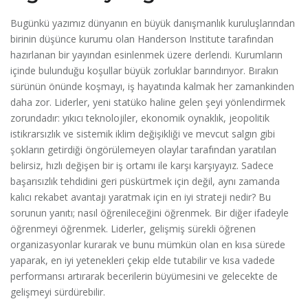
Bugünkü yazımız dünyanın en büyük danışmanlık kuruluşlarından
birinin düşünce kurumu olan Handerson Institute tarafından
hazırlanan bir yayından esinlenmek üzere derlendi. Kurumların
içinde bulunduğu koşullar büyük zorluklar barındırıyor. Bırakın
sürünün önünde koşmayı, iş hayatında kalmak her zamankinden
daha zor. Liderler, yeni statüko haline gelen şeyi yönlendirmek
zorundadır: yıkıcı teknolojiler, ekonomik oynaklık, jeopolitik
istikrarsızlık ve sistemik iklim değişikliği ve mevcut salgın gibi
şokların getirdiği öngörülemeyen olaylar tarafından yaratılan
belirsiz, hızlı değişen bir iş ortamı ile karşı karşıyayız. Sadece
başarısızlık tehdidini geri püskürtmek için değil, aynı zamanda
kalıcı rekabet avantajı yaratmak için en iyi strateji nedir? Bu
sorunun yanıtı; nasıl öğrenileceğini öğrenmek. Bir diğer ifadeyle
öğrenmeyi öğrenmek. Liderler, gelişmiş sürekli öğrenen
organizasyonlar kurarak ve bunu mümkün olan en kısa sürede
yaparak, en iyi yetenekleri çekip elde tutabilir ve kısa vadede
performansı artırarak becerilerin büyümesini ve gelecekte de
gelişmeyi sürdürebilir.