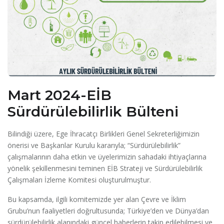
Mart 2024-EİB
Sürdürülebilirlik Bülteni
Bilindiği üzere, Ege İhracatçı Birlikleri Genel Sekreterliğimizin
önerisi ve Başkanlar Kurulu kararıyla; “Sürdürülebilirlik”
çalışmalarının daha etkin ve üyelerimizin sahadaki ihtiyaçlarına
yönelik şekillenmesini teminen EİB Strateji ve Sürdürülebilirlik
Çalışmaları İzleme Komitesi oluşturulmuştur.
Bu kapsamda, ilgili komitemizde yer alan Çevre ve İklim
Grubu’nun faaliyetleri doğrultusunda; Türkiye’den ve Dünya’dan
sürdürülebilirlik alanındaki güncel haberlerin takip edilebilmesi ve